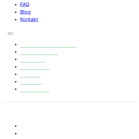
FAQ
Blog
Kontakt
Phishing Simulation
E-Learnings
Preise
Webinar
FAQ
Blog
Kontakt