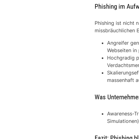
Phishing im Aufw
Phishing ist nicht
missbräuchlichen 
Angreifer gen
Webseiten in 
Hochgradig pe
Verdachtsme
Skalierungsef
massenhaft au
Was Unternehmen 
Awareness-Tra
Simulationen
Fazit: Phishing bl